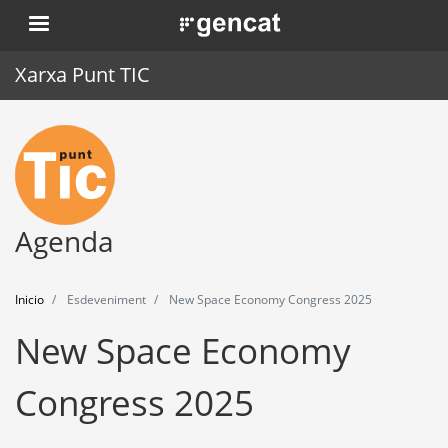
Pasar
. Obre en una nova finestra.
al
contenido
Xarxa Punt TIC
principal
Inicio
Punt TIC
Actualidad
Agenda
Agenda
Inicio
Esdeveniment
New Space Economy Congress 2025
Formación
New Space Economy
Herramientas
Congress 2025