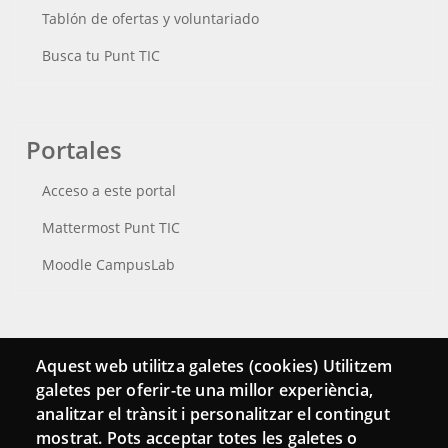
Tablón de ofertas y voluntariado
Busca tu Punt TIC
Portales
Acceso a este portal
Mattermost Punt TIC
Moodle CampusLab
Conecta
Aquest web utilitza galetes (cookies) Utilitzem
galetes per oferir-te una millor experiència,
Contacto
analitzar el trànsit i personalitzar el contingut
Hemeroteca
mostrat. Pots acceptar totes les galetes o