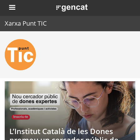
Vés
. Obre en una nova finestra.
al
contingut
Xarxa Punt TIC
Inici
Punt TIC
Actualitat
Agenda
Formació
Eines
L’Institut Català de les Dones
promou un cercador públic de