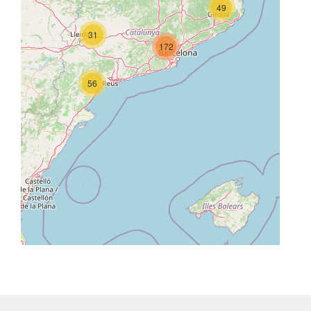
49
31
172
56