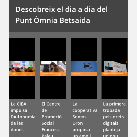
Descobreix el dia a dia del
Punt Òmnia Betsaida
La CIBA
El Centre
La
La primera
E
impulsa
de
cooperativa
trobada
l
l’autonomia
Promoció
Somos
pels drets
d
de les
Social
Dron
digitals
F
dones
Francesc
proposa
planteja
D
Palau
un ampli
un nou
V