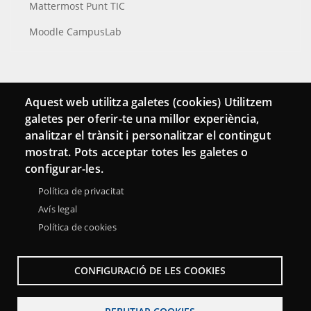
Mattermost Punt TIC
Moodle CampusLab
Connecta
Aquest web utilitza galetes (cookies) Utilitzem
galetes per oferir-te una millor experiència,
Bustia de contacte
analitzar el trànsit i personalitzar el contingut
Butlletins
mostrat. Pots acceptar totes les galetes o
configurar-les.
Política de privacitat
Avís legal
Política de cookies
CONFIGURACIÓ DE LES COOKIES