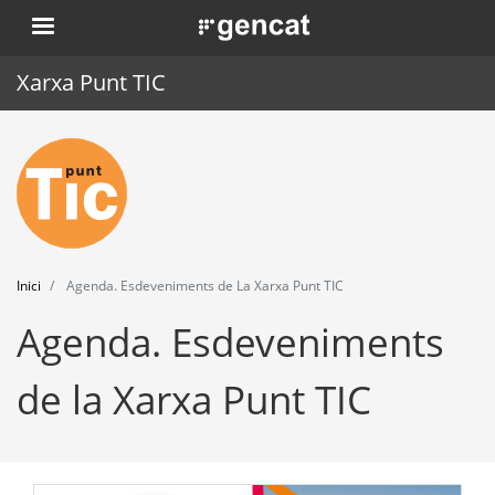
Vés
. Obre en una nova finestra.
al
contingut
Xarxa Punt TIC
Inici
Punt TIC
Actualitat
Inici
Agenda. Esdeveniments de La Xarxa Punt TIC
Agenda
Agenda. Esdeveniments
Formació
de la Xarxa Punt TIC
Eines