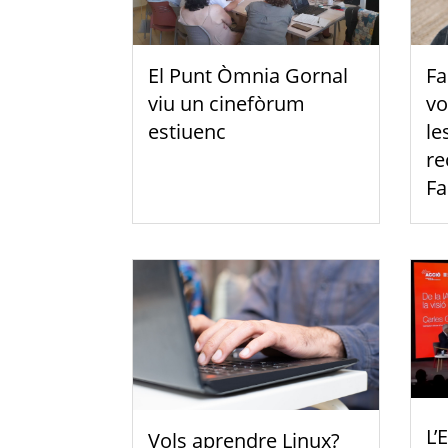
El Punt Òmnia Gornal
Fa
viu un cinefòrum
vo
estiuenc
le
re
Fa
L’
Vols aprendre Linux?