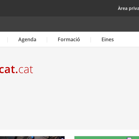
Vés
top
Àrea priv
al
contingut
Agenda
Formació
Eines