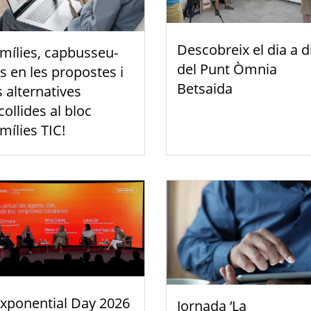
Descobreix el dia a d
mílies, capbusseu-
del Punt Òmnia
s en les propostes i
Betsaida
s alternatives
collides al bloc
mílies TIC!
Exponential Day 2026
Jornada ‘La