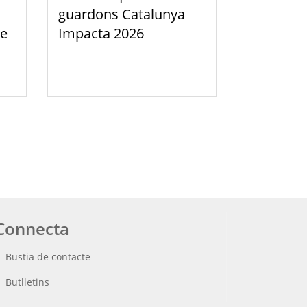
guardons Catalunya
de
Impacta 2026
tima
t
gina
Connecta
Bustia de contacte
Butlletins