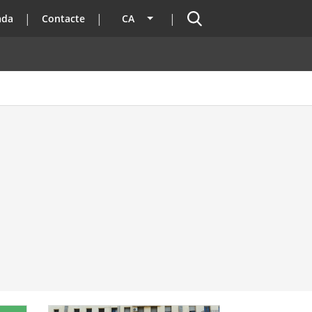
Cercador
ada
Contacte
CA
Llista les accions addicionals