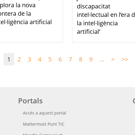
plora la nova
discapacitat
ontera de la
intel·lectual en l’era 
tel·ligència artificial
la intel·ligència
artificial’
1
2
3
4
5
6
7
8
9
…
>
Pàgina
>>
Úl
següen
pà
Portals
Accés a aquest portal
Mattermost Punt TIC