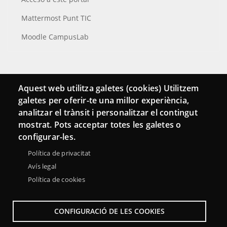
Mattermost Punt TIC
Moodle CampusLab
Conecta
Aquest web utilitza galetes (cookies) Utilitzem
galetes per oferir-te una millor experiència,
Contacto
analitzar el trànsit i personalitzar el contingut
Hemeroteca
mostrat. Pots acceptar totes les galetes o
configurar-les.
Política de privacitat
Avís legal
Política de cookies
CONFIGURACIÓ DE LES COOKIES