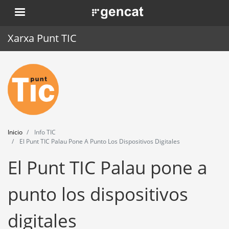
Pasar
. Obre en una nova finestra.
al
contenido
Xarxa Punt TIC
principal
Inicio
Punt TIC
Actualidad
Inicio
Info TIC
Agenda
El Punt TIC Palau Pone A Punto Los Dispositivos Digitales
El Punt TIC Palau pone a
Formación
Herramientas
punto los dispositivos
digitales