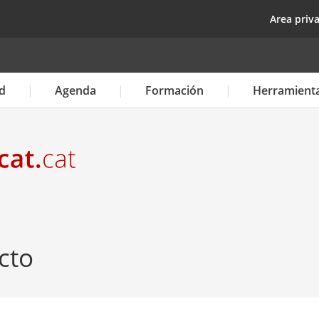
Pasar
top
Area priv
al
contenido
principal
d
Agenda
Formación
Herramient
cto