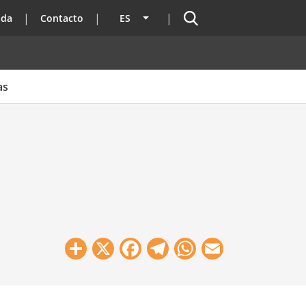
Buscador
ada
Contacto
ES
Lista adicional de acciones
as
Share
X
Facebook
Telegram
WhatsApp
Email