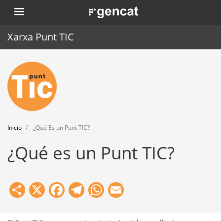
Pasar
. Obre en una nova finestra.
al
contenido
Xarxa Punt TIC
principal
Inicio
Punt TIC
Actualidad
Inicio
¿Qué Es un Punt TIC?
Agenda
¿Qué es un Punt TIC?
Formación
Herramientas
Share
X
Facebook
Telegram
WhatsApp
Email