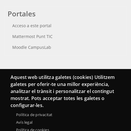
Portales
Acceso a este portal
Mattermost Punt TIC
Moodle CampusLab
Conecta
Aquest web utilitza galetes (cookies) Utilitzem
galetes per oferir-te una millor experiència,
Contacto
analitzar el trànsit i personalitzar el contingut
Hemeroteca
mostrat. Pots acceptar totes les galetes o
configurar-les.
Política de privacitat
Avís legal
Política de cookies