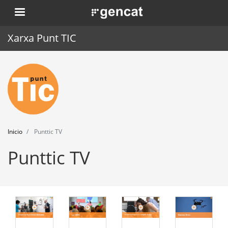
Pasar
. Obre en una nova finestra.
al
contenido
Xarxa Punt TIC
principal
Inicio
Punt TIC
Actualidad
Inicio
Punttic TV
Agenda
Punttic TV
Formación
Herramientas