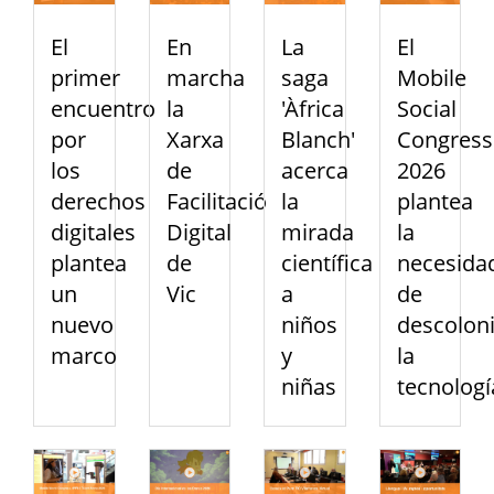
El
En
La
El
primer
marcha
saga
Mobile
encuentro
la
'Àfrica
Social
por
Xarxa
Blanch'
Congress
los
de
acerca
2026
derechos
Facilitació
la
plantea
digitales
Digital
mirada
la
plantea
de
científica
necesida
un
Vic
a
de
nuevo
niños
descoloni
marco
y
la
niñas
tecnologí