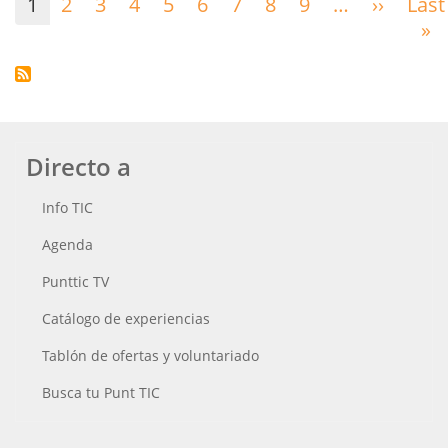
1
2
3
4
5
6
7
8
9
…
››
Siguie
Last
página
»
Ú
p
Directo a
Info TIC
Agenda
Punttic TV
Catálogo de experiencias
Tablón de ofertas y voluntariado
Busca tu Punt TIC