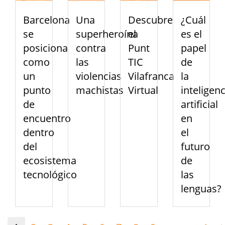
Barcelona
Una
Descubre
¿Cuál
se
superheroína
el
es el
posiciona
contra
Punt
papel
como
las
TIC
de
un
violencias
Vilafranca
la
punto
machistas
Virtual
inteligenc
de
artificial
encuentro
en
dentro
el
del
futuro
ecosistema
de
tecnológico
las
lenguas?
Paginación