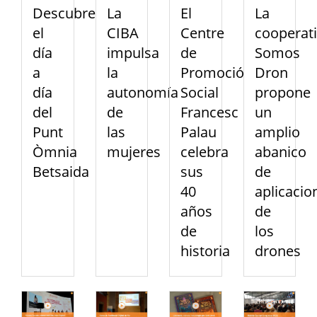
Descubre
La
El
La
el
CIBA
Centre
cooperat
día
impulsa
de
Somos
a
la
Promoció
Dron
día
autonomía
Social
propone
del
de
Francesc
un
Punt
las
Palau
amplio
Òmnia
mujeres
celebra
abanico
Betsaida
sus
de
40
aplicacio
años
de
de
los
historia
drones