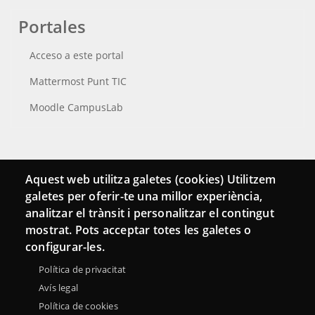
Portales
Acceso a este portal
Mattermost Punt TIC
Moodle CampusLab
Conecta
Aquest web utilitza galetes (cookies) Utilitzem
galetes per oferir-te una millor experiència,
Contacto
analitzar el trànsit i personalitzar el contingut
Hemeroteca
mostrat. Pots acceptar totes les galetes o
configurar-les.
Política de privacitat
Avís legal
Política de cookies