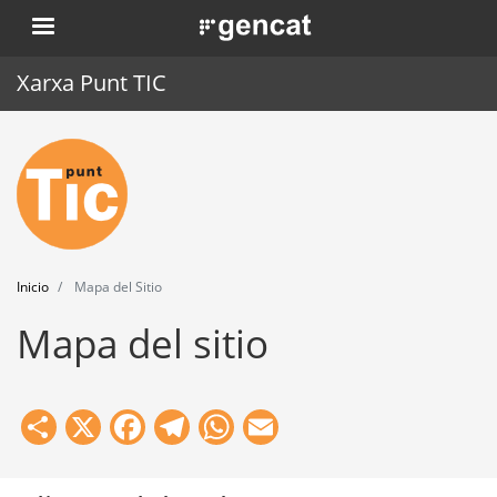
Pasar
. Obre en una nova finestra.
al
contenido
Xarxa Punt TIC
principal
Inicio
Punt TIC
Actualidad
Inicio
Mapa del Sitio
Agenda
Mapa del sitio
Formación
Herramientas
Share
X
Facebook
Telegram
WhatsApp
Email