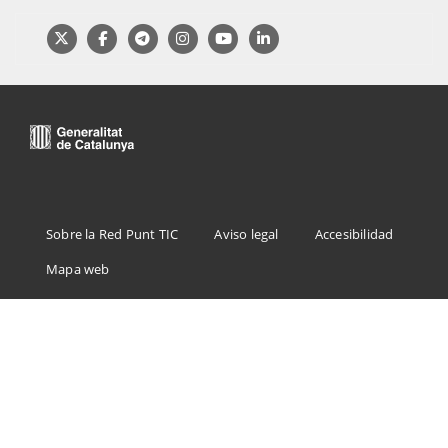
Menu
Sobre la Red Punt TIC
Aviso legal
Accesibilidad
Footer
Mapa web