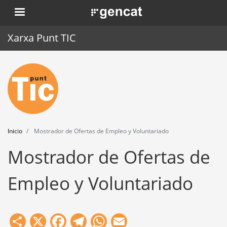
Pasar
. Obre en una nova finestra.
al
contenido
Xarxa Punt TIC
principal
Inicio
Punt TIC
Actualidad
Inicio
Mostrador de Ofertas de Empleo y Voluntariado
Agenda
Mostrador de Ofertas de
Formación
Empleo y Voluntariado
Herramientas
Share
X
Facebook
Telegram
WhatsApp
Email