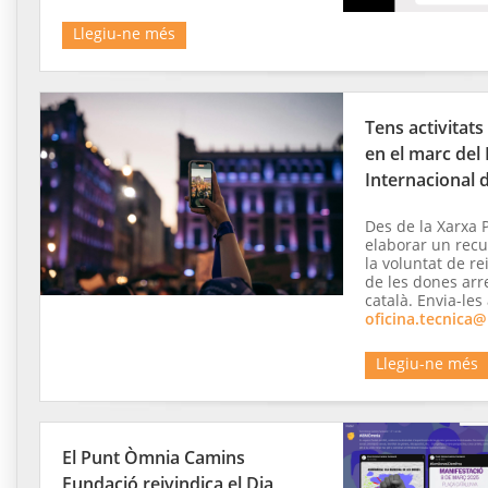
Llegiu-ne més
Tens activitat
en el marc del 
Internacional 
Des de la Xarxa P
elaborar un recul
la voluntat de re
de les dones arre
català. Envia-les
oficina.tecnica@
Llegiu-ne més
El Punt Òmnia Camins
Fundació reivindica el Dia