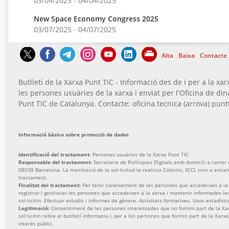
03/04/2025 - 04/04/2025
New Space Economy Congress 2025
03/07/2025 - 04/07/2025
Alta
Baixa
Contacte
Butlletí de la Xarxa Punt TIC - Informació des de i per a la xar
les persones usuàries de la xarxa i enviat per l'Oficina de di
Punt TIC de Catalunya. Contacte: oficina.tecnica (arrova) puntt
Informació bàsica sobre protecció de dades
Identificació del tractament
: Persones usuàries de la Xarxa Punt TIC
Responsable del tractament:
Secretaria de Polítiques Digitals amb domicili a carrer de
08038 Barcelona. La tramitació de la sol·licitud la realitza Colectic, SCCL com a enca
tractament.
Finalitat del tractament:
Per tenir coneixement de les persones que accedeixen a la 
registrar i gestionar les persones que accedeixen a la xarxa i mantenir informades l
sol·licitin. Efectuar estudis i informes de gènere. Activitats formatives. Usos estadísti
Legitimació:
Consentiment de les persones interessades que no formin part de la Xa
sol·licitin rebre el butlletí informatiu i, per a les persones que formin part de la Xarx
interès públic.