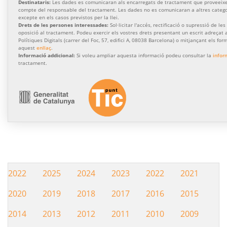
Destinataris:
Les dades es comunicaran als encarregats de tractament que proveeixen
compte del responsable del tractament. Les dades no es comunicaran a altres categor
excepte en els casos previstos per la llei.
Drets de les persones interessades:
Sol·licitar l'accés, rectificació o supressió de les
oposició al tractament. Podeu exercir els vostres drets presentant un escrit adreçat a
Polítiques Digitals (carrer del Foc, 57, edifici A, 08038 Barcelona) o mitjançant els for
aquest
enllaç
.
Informació addicional:
Si voleu ampliar aquesta informació podeu consultar la
infor
tractament.
2022
2025
2024
2023
2022
2021
Hemeroteca
2020
2019
2018
2017
2016
2015
2014
2013
2012
2011
2010
2009