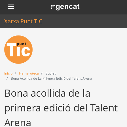
Pasar
. Obre en una nova finestra.
al
contenido
Xarxa Punt TIC
principal
Inicio
Punt TIC
Actualidad
Inicio
Hemeroteca
Butlleti
Agenda
Bona Acollida de La Primera Edició del Talent Arena
Bona acollida de la
Formación
Herramientas
primera edició del Talent
Arena