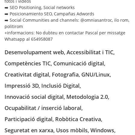
fotos i vídeos
➡️ SEO Positioning, Social networks
➡️ Posicionamiento SEO, Campañas Adwords
➡️ Social Communities and channels: @omniasantroc, ilo rom,
politirom
+informacions: No dubteu en contactar Pascal per missatge
Whatsapp al 654958087
Desenvolupament web
,
Accessibilitat i TIC
,
Competències TIC
,
Comunicació digital
,
Creativitat digital
,
Fotografia
,
GNU/Linux
,
Impressió 3D
,
Inclusió Digital
,
Innovació social digital
,
Metodologia 2.0
,
Ocupabilitat / inserció laboral
,
Participació digital
,
Robòtica Creativa
,
Seguretat en xarxa
,
Usos mòbils
,
Windows
,