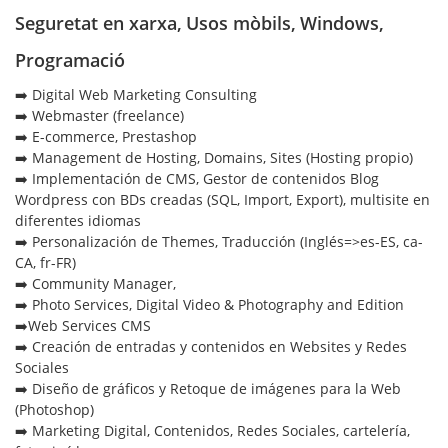
Seguretat en xarxa
,
Usos mòbils
,
Windows
,
Programació
➡️ Digital Web Marketing Consulting
➡️ Webmaster (freelance)
➡️ E-commerce, Prestashop
➡️ Management de Hosting, Domains, Sites (Hosting propio)
➡️ Implementación de CMS, Gestor de contenidos Blog
Wordpress con BDs creadas (SQL, Import, Export), multisite en
diferentes idiomas
➡️ Personalización de Themes, Traducción (Inglés=>es-ES, ca-
CA, fr-FR)
➡️ Community Manager,
➡️ Photo Services, Digital Video & Photography and Edition
➡️Web Services CMS
➡️ Creación de entradas y contenidos en Websites y Redes
Sociales
➡️ Diseño de gráficos y Retoque de imágenes para la Web
(Photoshop)
➡️ Marketing Digital, Contenidos, Redes Sociales, cartelería,