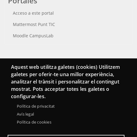
Portales
Acceso a este portal
Mattermost Punt TIC
Moodle CampusLab
Conecta
Aquest web utilitza galetes (cookies) Utilitzem
galetes per oferir-te una millor experiència,
Contacto
analitzar el trànsit i personalitzar el contingut
Hemeroteca
mostrat. Pots acceptar totes les galetes o
configurar-les.
Política de privacitat
Avís legal
Política de cookies